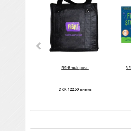
FISH! mulepose
3 F
DKK 122,50
m/Moms