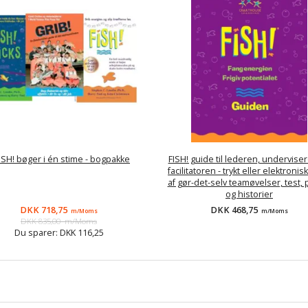
ISH! bøger i én stime - bogpakke
FISH! guide til lederen, undervise
facilitatoren - trykt eller elektronisk
af gør-det-selv teamøvelser, test, 
og historier
DKK 718,75
DKK 468,75
m/Moms
m/Moms
DKK 835,00
m/Moms
Du sparer:
DKK 116,25