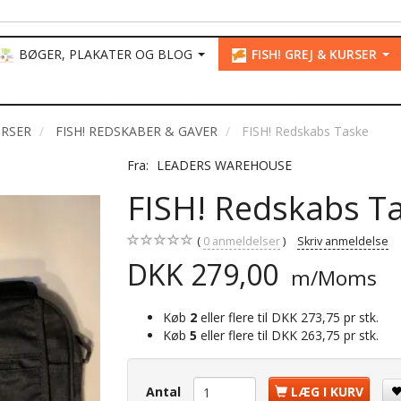
BØGER, PLAKATER OG BLOG
FISH! GREJ & KURSER
URSER
FISH! REDSKABER & GAVER
FISH! Redskabs Taske
Fra:
LEADERS WAREHOUSE
FISH! Redskabs T
0
anmeldelser
Skriv anmeldelse
DKK 279,00
m/Moms
Køb
2
eller flere til
DKK 273,75
pr stk.
Køb
5
eller flere til
DKK 263,75
pr stk.
Antal
LÆG I KURV