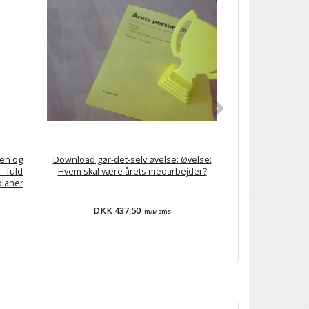
ren og
Download gør-det-selv øvelse: Øvelse:
FISH! gør-det-
 - fuld
Hvem skal være årets medarbejder?
FISH! Starte
planer
DKK 437,50
DKK 9.
m/Moms