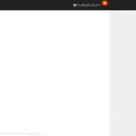
0
Indkøbskurv