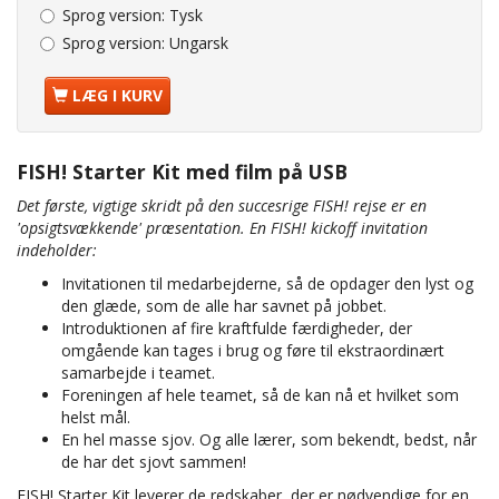
Sprog version:
Tysk
Sprog version:
Ungarsk
LÆG I KURV
FISH! Starter Kit med film på USB
Det første, vigtige skridt på den succesrige FISH! rejse er en
'opsigtsvækkende' præsentation. En FISH! kickoff invitation
indeholder:
Invitationen til medarbejderne, så de opdager den lyst og
den glæde, som de alle har savnet på jobbet.
Introduktionen af fire kraftfulde færdigheder, der
omgående kan tages i brug og føre til ekstraordinært
samarbejde i teamet.
Foreningen af hele teamet, så de kan nå et hvilket som
helst mål.
En hel masse sjov. Og alle lærer, som bekendt, bedst, når
de har det sjovt sammen!
FISH! Starter Kit leverer de redskaber, der er nødvendige for en