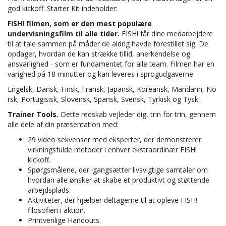
god kickoff. Starter Kit indeholder:
FISH! filmen, som er den mest populære
undervisningsfilm til alle tider.
FISH! får dine medarbejdere
til at tale sammen på måder de aldrig havde forestillet sig. De
opdager, hvordan de kan strække tillid, anerkendelse og
ansvarlighed - som er fundamentet for alle team. Filmen har en
varighed på 18 minutter og kan leveres i sprogudgaverne
Engelsk, Dansk, Finsk, Fransk, Japansk, Koreansk, Mandarin, No
rsk, Portugisisk, Slovensk, Spansk, Svensk, Tyrkisk og Tysk.
Trainer Tools.
Dette redskab vejleder dig, trin for trin, gennem
alle dele af din præsentation med:
29 video sekvenser med eksperter, der demonstrerer
virkningsfulde metoder i enhver ekstraordinær FISH!
kickoff.
Spørgsmålene, der igangsætter livsvigtige samtaler om
hvordan alle ønsker at skabe et produktivt og støttende
arbejdsplads.
Aktiviteter, der hjælper deltagerne til at opleve FISH!
filosofien i aktion.
Printvenlige Handouts.