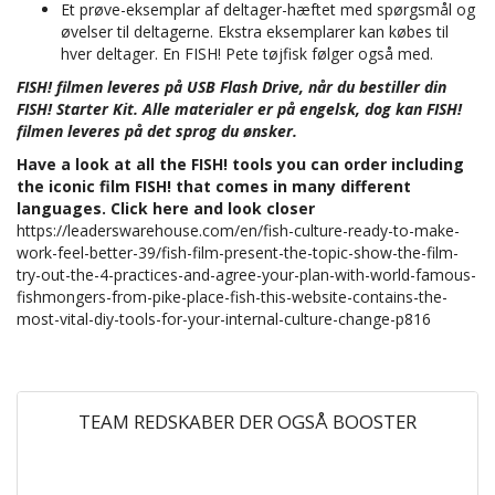
Et prøve-eksemplar af deltager-hæftet med spørgsmål og
øvelser til deltagerne. Ekstra eksemplarer kan købes til
hver deltager. En FISH! Pete tøjfisk følger også med.
FISH! filmen leveres på USB Flash Drive, når du bestiller din
FISH! Starter Kit. Alle materialer er på engelsk, dog kan FISH!
filmen leveres på det sprog du ønsker.
Have a look at all the FISH! tools you can order including
the iconic film FISH! that comes in many different
languages. Click here and look closer
https://leaderswarehouse.com/en/fish-culture-ready-to-make-
work-feel-better-39/fish-film-present-the-topic-show-the-film-
try-out-the-4-practices-and-agree-your-plan-with-world-famous-
fishmongers-from-pike-place-fish-this-website-contains-the-
most-vital-diy-tools-for-your-internal-culture-change-p816
TEAM REDSKABER DER OGSÅ BOOSTER