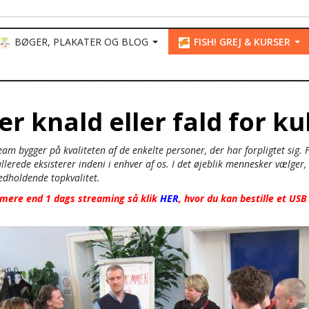
BØGER, PLAKATER OG BLOG
FISH! GREJ & KURSER
 er knald eller fald for k
am bygger på kvaliteten af de enkelte personer, der har forpligtet sig. F
 allerede eksisterer indeni i enhver af os. I det øjeblik mennesker vælger
 vedholdende topkvalitet.
 mere end 1 dags streaming så klik
HER
, hvor du kan bestille et USB