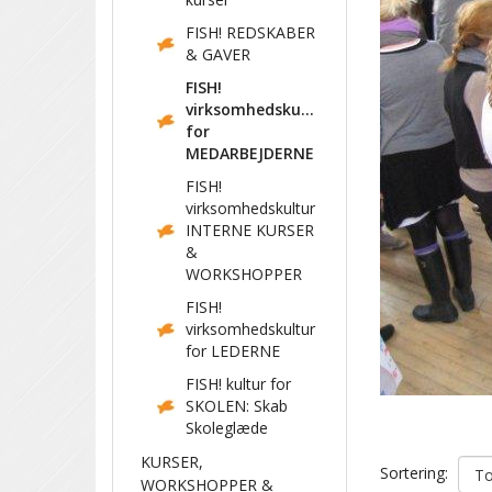
FISH! REDSKABER
& GAVER
FISH!
virksomhedskultur
for
MEDARBEJDERNE
FISH!
virksomhedskultur
INTERNE KURSER
&
WORKSHOPPER
FISH!
virksomhedskultur
for LEDERNE
FISH! kultur for
SKOLEN: Skab
Skoleglæde
KURSER,
Sortering:
WORKSHOPPER &