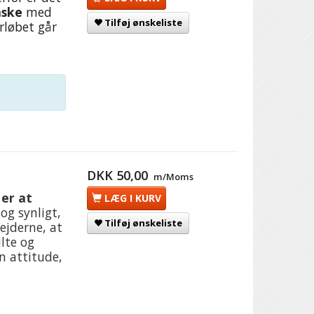
aske
med
Tilføj ønskeliste
orløbet går
DKK 50,00
m/Moms
 er at
LÆG I KURV
 og synligt,
Tilføj ønskeliste
ejderne, at
lte og
n attitude,