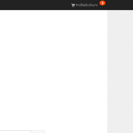
0
Indkøbskurv