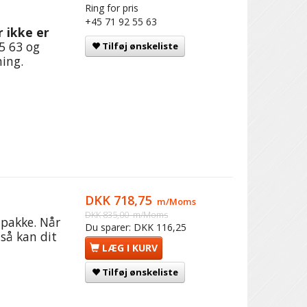
Ring for pris
+45 71 92 55 63
 ikke er
5 63 og
Tilføj ønskeliste
ing.
DKK 718,75
m/Moms
DKK 835,00
m/Moms
 pakke. Når
Du sparer:
DKK 116,25
 så kan dit
LÆG I KURV
Tilføj ønskeliste