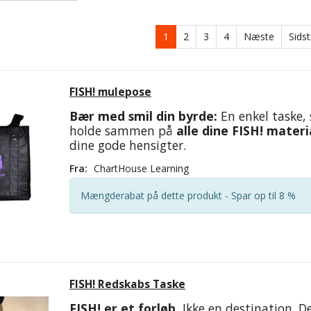
1
2
3
4
Næste
Sids
FISH! mulepose
Bær med smil din byrde:
En enkel taske,
holde sammen på
alle dine FISH! materi
dine gode hensigter.
Fra:
ChartHouse Learning
Mængderabat på dette produkt - Spar op til 8 %
FISH! Redskabs Taske
FISH! er et forløb.
Ikke en destination. De