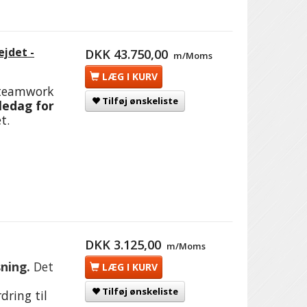
ejdet -
DKK 43.750,00
m/Moms
LÆG I KURV
 teamwork
Tilføj ønskeliste
aledag for
t.
DKK 3.125,00
m/Moms
sning.
Det
LÆG I KURV
Tilføj ønskeliste
dring til