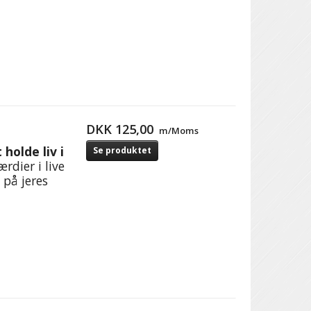
DKK 125,00
m/Moms
 holde liv i
Se produktet
rdier i live
 på jeres