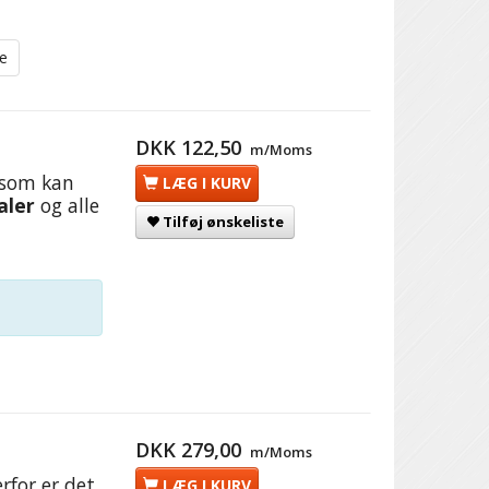
te
DKK 122,50
m/Moms
 som kan
LÆG I KURV
aler
og alle
Tilføj ønskeliste
DKK 279,00
m/Moms
rfor er det
LÆG I KURV