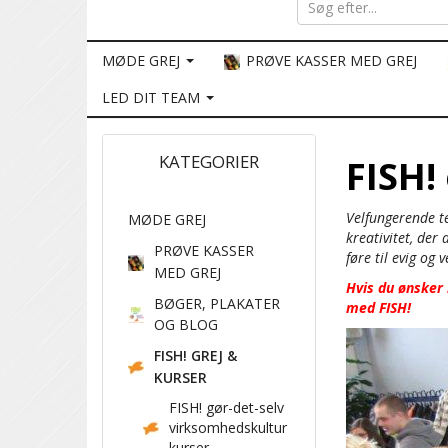
MØDE GREJ
PRØVE KASSER MED GREJ
LED DIT TEAM
KATEGORIER
FISH!
Velfungerende te
MØDE GREJ
kreativitet, der
PRØVE KASSER
føre til evig og
MED GREJ
Hvis du ønsker
BØGER, PLAKATER
med FISH!
OG BLOG
FISH! GREJ &
KURSER
FISH! gør-det-selv
virksomhedskultur
kurser