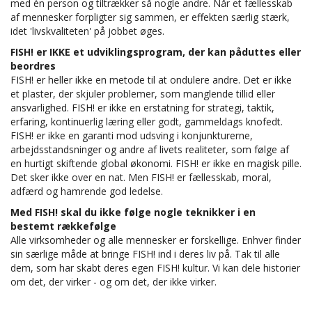
med én person og tiltrækker så nogle andre. Når et fællesskab
af mennesker forpligter sig sammen, er effekten særlig stærk,
idet 'livskvaliteten' på jobbet øges.
FISH! er IKKE et udviklingsprogram, der kan påduttes eller
beordres
FISH! er heller ikke en metode til at ondulere andre. Det er ikke
et plaster, der skjuler problemer, som manglende tillid eller
ansvarlighed. FISH! er ikke en erstatning for strategi, taktik,
erfaring, kontinuerlig læring eller godt, gammeldags knofedt.
FISH! er ikke en garanti mod udsving i konjunkturerne,
arbejdsstandsninger og andre af livets realiteter, som følge af
en hurtigt skiftende global økonomi. FISH! er ikke en magisk pille.
Det sker ikke over en nat. Men FISH! er fællesskab, moral,
adfærd og hamrende god ledelse.
Med FISH! skal du ikke følge nogle teknikker i en
bestemt rækkefølge
Alle virksomheder og alle mennesker er forskellige. Enhver finder
sin særlige måde at bringe FISH! ind i deres liv på. Tak til alle
dem, som har skabt deres egen FISH! kultur. Vi kan dele historier
om det, der virker - og om det, der ikke virker.