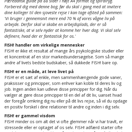
Pæredansk guide på 88 sider i højt A4 format og spiralryg.
Forbered dig med denne bog, før du skal i gang med at invitere
dine kolleger til den sjoveste rejse I kan tage afsted på sammen:
'Vi bruger i gennemsnit mere end 70 % af vores vågne liv på
arbejde. Derfor skal vi skabe en arbejdsplads, der er så
fantastiske, at vi selv nyder at komme her hver dag. Vi skal selv
definere, hvad der er fantastisk for os.'
FISH! handler om virkelige mennesker
FISH! er ikke et resultat af mange års psykologiske studier eller
et koncentrat af en stor markedsundersøgelse. Som så mange
andre af livets bedste budskaber, så dukkede FISH! bare op.
FISH! er en måde, at leve livet på
FISH! er et sæt af enkle, men sammenhængende gode vaner,
praksisser og principper, som enhver kan koble til deres liv og
job. Ingen anden kan udleve disse principper for dig. Når du
vælger at gøre disse principper til en del af dit liv, uanset hvad
der foregår omkring dig nu eller på dit livs rejse, så vil du opdage
en positiv forskel i dine relationer til andre og inden i dig selv.
FISH! er gammel visdom
FISH! minder os om alt det vi ofte glemmer når vi har travlt, er
stressede eller er optaget af os selv. FISH! adfærd starter ofte