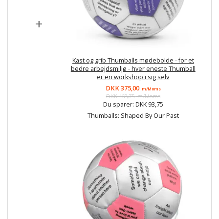
+
Kast og grib Thumballs mødebolde - for et
bedre arbejdsmiljø - hver eneste Thumball
er en workshop i sig selv
DKK 375,00
m/Moms
DKK 468,75
m/Moms
Du sparer:
DKK 93,75
Thumballs:
Shaped By Our Past