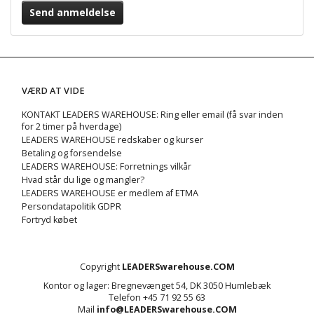
Send anmeldelse
VÆRD AT VIDE
KONTAKT LEADERS WAREHOUSE: Ring eller email (få svar inden
for 2 timer på hverdage)
LEADERS WAREHOUSE redskaber og kurser
Betaling og forsendelse
LEADERS WAREHOUSE: Forretnings vilkår
Hvad står du lige og mangler?
LEADERS WAREHOUSE er medlem af ETMA
Persondatapolitik GDPR
Fortryd købet
Copyright
LEADERSwarehouse.COM
Kontor og lager: Bregnevænget 54, DK 3050 Humlebæk
Telefon +45 71 92 55 63
Mail
info@LEADERSwarehouse.COM