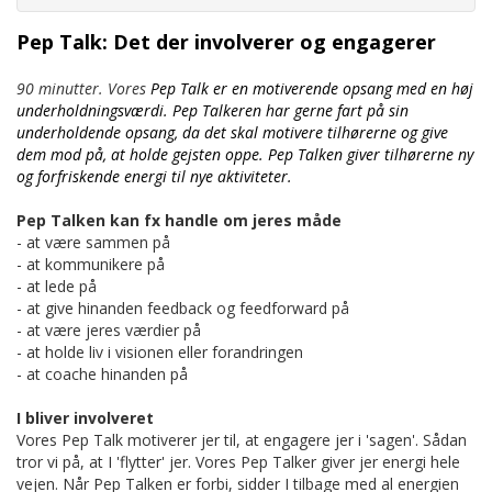
Pep Talk: Det der involverer og engagerer
90 minutter. Vores
Pep Talk er en motiverende opsang med en høj
underholdningsværdi
. Pep Talkeren har gerne fart på sin
underholdende opsang, da det skal motivere tilhørerne og give
dem mod på, at holde gejsten oppe. Pep Talken giver tilhørerne ny
og forfriskende energi til nye aktiviteter.
Pep Talken kan fx handle om jeres måde
- at være sammen på
- at kommunikere på
- at lede på
- at give hinanden feedback og feedforward på
- at være jeres værdier på
- at holde liv i visionen eller forandringen
- at coache hinanden på
I bliver involveret
Vores Pep Talk motiverer jer til, at engagere jer i 'sagen'. Sådan
tror vi på, at I 'flytter' jer. Vores Pep Talker giver jer energi hele
vejen. Når Pep Talken er forbi, sidder I tilbage med al energien