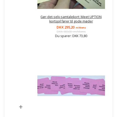
Gør-det-selv-samtalekort: Meet UPTION
kortspil fører til gode møder
DKK 295,20
m/Moms
DKK 369,00
m/Moms
Du sparer:
DKK 73,80
+