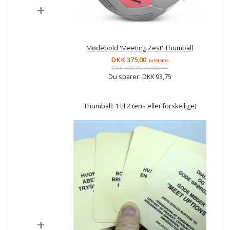
+
Mødebold 'Meeting Zest' Thumball
DKK 375,00
m/Moms
DKK 468,75
m/Moms
Du sparer:
DKK 93,75
Thumball:
1 til 2 (ens eller forskellige)
+