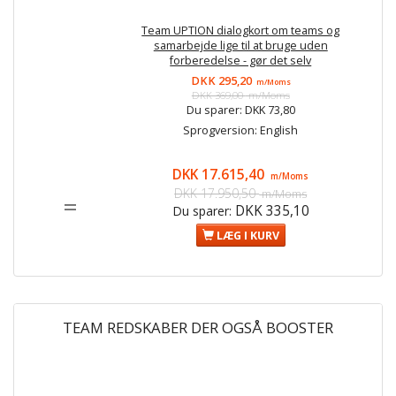
Team UPTION dialogkort om teams og
samarbejde lige til at bruge uden
forberedelse - gør det selv
DKK 295,20
m/Moms
DKK 369,00
m/Moms
Du sparer:
DKK 73,80
Sprogversion:
English
DKK 17.615,40
m/Moms
DKK 17.950,50
m/Moms
=
DKK 335,10
Du sparer:
LÆG I KURV
TEAM REDSKABER DER OGSÅ BOOSTER