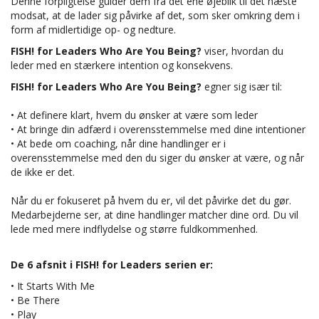
Denne forpligtelse guider dem fra det ene øjeblik til det næste
modsat, at de lader sig påvirke af det, som sker omkring dem i
form af midlertidige op- og nedture.
FISH! for Leaders
Who Are You Being?
viser, hvordan du
leder med en stærkere intention og konsekvens.
FISH! for Leaders Who Are You Being?
egner sig især til:
• At definere klart, hvem du ønsker at være som leder
• At bringe din adfærd i overensstemmelse med dine intentioner
• At bede om coaching, når dine handlinger er i
overensstemmelse med den du siger du ønsker at være, og når
de ikke er det.
Når du er fokuseret på hvem du er, vil det påvirke det du gør.
Medarbejderne ser, at dine handlinger matcher dine ord. Du vil
lede med mere indflydelse og større fuldkommenhed.
De 6 afsnit i FISH! for Leaders serien er:
• It Starts With Me
• Be There
• Play