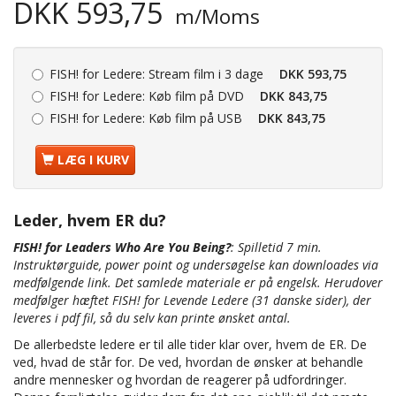
DKK 593,75
m/Moms
FISH! for Ledere:
Stream film i 3 dage
DKK 593,75
FISH! for Ledere:
Køb film på DVD
DKK 843,75
FISH! for Ledere:
Køb film på USB
DKK 843,75
LÆG I KURV
Leder, hvem ER du?
FISH! for Leaders Who Are You Being?
: Spilletid 7 min.
Instruktørguide, power point og undersøgelse kan downloades via
medfølgende link. Det samlede materiale er på engelsk.
Herudover
medfølger hæftet FISH! for Levende Ledere (31 danske sider), der
leveres i pdf fil, så du selv kan printe ønsket antal.
De allerbedste ledere er til alle tider klar over, hvem de ER. De
ved, hvad de står for. De ved, hvordan de ønsker at behandle
andre mennesker og hvordan de reagerer på udfordringer.