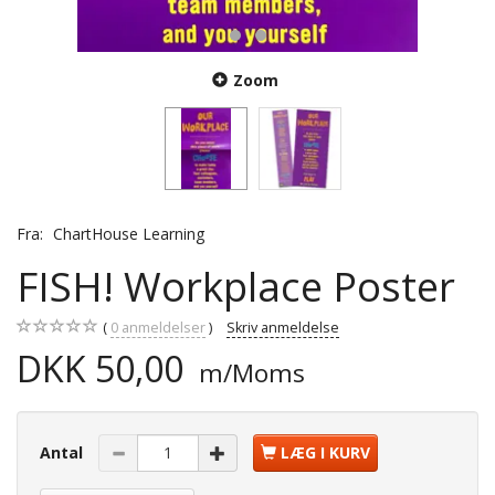
Zoom
Fra:
ChartHouse Learning
FISH! Workplace Poster
0
anmeldelser
Skriv anmeldelse
DKK 50,00
m/Moms
Antal
LÆG I KURV