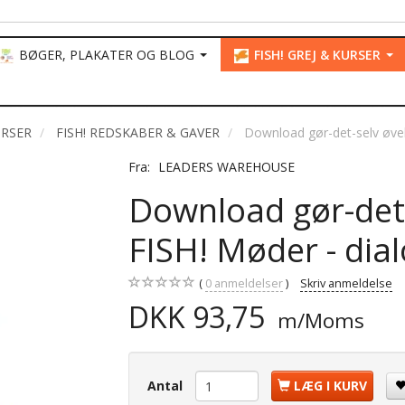
BØGER, PLAKATER OG BLOG
FISH! GREJ & KURSER
URSER
FISH! REDSKABER & GAVER
Download gør-det-selv øvel
Fra:
LEADERS WAREHOUSE
Download gør-det-
FISH! Møder - dia
0
anmeldelser
Skriv anmeldelse
DKK 93,75
m/Moms
Antal
LÆG I KURV