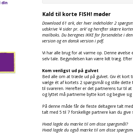
Kald til korte FISH! møder
Download 61 ark, der hver indeholder 2 spørgsm
udskrive ’4 sider pr. ark’ og herefter skære kort
mailboks. Du beregnes IKKE for forsendelse i de
version og en dansk version i pdf.
Vi har alle brug for at varme op. Denne øvelse 
selv tale. Begyndelsen kan være lidt træg. Efter 
Kom venligst ud på gulvet
Bed alle om at træde ud på gulvet. Giv ét kort
vælge ét af kortets 2 spørgsmål og stille dette 
til svareren. Herefter er det partnerens tur til
og lyttet må partnerne bytte kort og begive sig ti
På denne måde får de fleste deltagere talt med 
talt med 5 til 7 forskellige partnere kan du give
Hvad lagde du mærke til om disse spørgsmål?
Hvad lagde du også mærke til om disse spørgsm