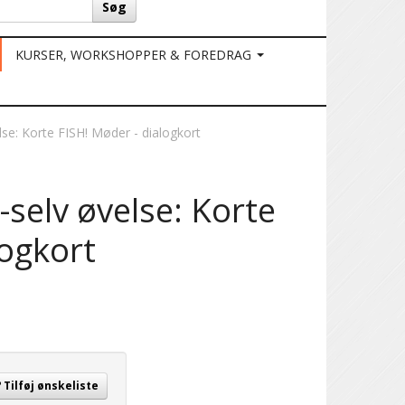
Søg
KURSER, WORKSHOPPER & FOREDRAG
se: Korte FISH! Møder - dialogkort
selv øvelse: Korte
logkort
Tilføj ønskeliste