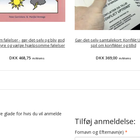
m følelser - gør-det-selv og bliv god
Gør-det-selv-samtalekort: Konflikt
 styre og vælge hjælpsomme følelser
spil om konflikter og tillid
DKK 468,75
DKK 369,00
m/Moms
m/Moms
e glade for hvis du vil anmelde
Tilføj anmeldelse:
Fornavn og Efternavn(e)