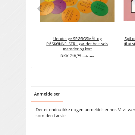
Uendelige SPØRGSMÅL og
Spil o
PÅSKØNNELSER - gør-det-helt-selv
til at
metoder og kort
DKK 718,75
m/Moms
Anmeldelser
Der er endnu ikke nogen anmeldelser her. Vi vil vær
som den første.