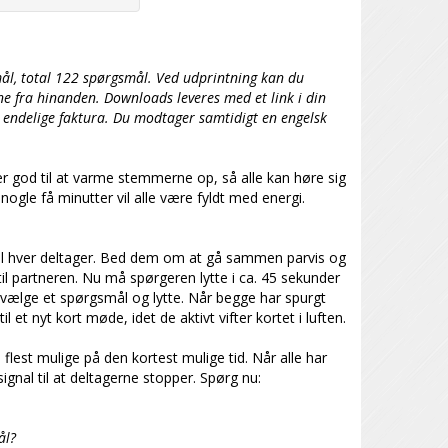
ål, total 122 spørgsmål.
Ved udprintning kan du
ene fra hinanden.
Downloads leveres med et link i din
n endelige faktura. Du modtager samtidigt en engelsk
er god til at varme stemmerne op, så alle kan høre sig
nogle få minutter vil alle være fyldt med energi.
 til hver deltager. Bed dem om at gå sammen parvis og
til partneren. Nu må spørgeren lytte i ca. 45 sekunder
 at vælge et spørgsmål og lytte. Når begge har spurgt
l et nyt kort møde, idet de aktivt vifter kortet i luften.
flest mulige på den kortest mulige tid.
Når alle har
 signal til at deltagerne stopper. Spørg nu:
ål?