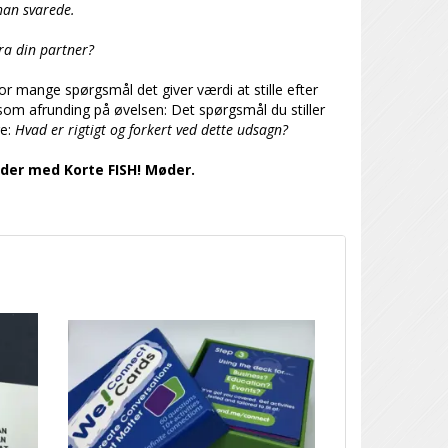
han svarede.
fra din partner?
vor mange spørgsmål det giver værdi at stille efter
som afrunding på øvelsen: Det spørgsmål du stiller
re:
Hvad er rigtigt og forkert ved dette udsagn?
der med Korte FISH! Møder.
POPULÆR