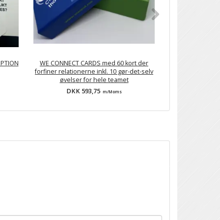
 UPTION
WE CONNECT CARDS med 60 kort der
Kast og grib Th
forfiner relationerne inkl. 10 gør-det-selv
et bedre arbej
øvelser for hele teamet
Thumball er e
DKK 593,75
DKK 4
m/Moms