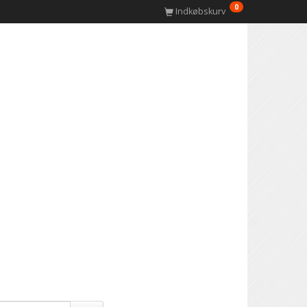
0
Indkøbskurv