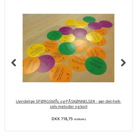
Uendelige SPØRGSMÅL og PÅSKØNNELSER - gør-det-helt-
selv metoder og kort
DKK 718,75
m/Moms