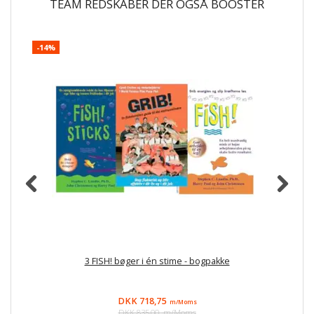
TEAM REDSKABER DER OGSÅ BOOSTER
-14%
3 FISH! bøger i én stime - bogpakke
F
DKK 718,75
m/Moms
DKK 835,00
m/Moms