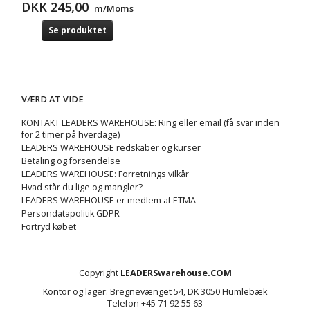
DKK 245,00
m/Moms
Se produktet
VÆRD AT VIDE
KONTAKT LEADERS WAREHOUSE: Ring eller email (få svar inden
for 2 timer på hverdage)
LEADERS WAREHOUSE redskaber og kurser
Betaling og forsendelse
LEADERS WAREHOUSE: Forretnings vilkår
Hvad står du lige og mangler?
LEADERS WAREHOUSE er medlem af ETMA
Persondatapolitik GDPR
Fortryd købet
Copyright
LEADERSwarehouse.COM
Kontor og lager: Bregnevænget 54, DK 3050 Humlebæk
Telefon +45 71 92 55 63