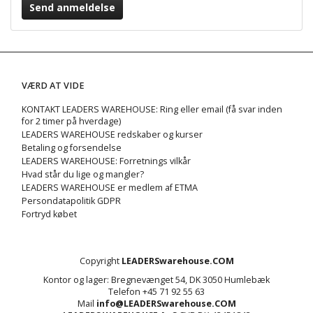
Send anmeldelse
VÆRD AT VIDE
KONTAKT LEADERS WAREHOUSE: Ring eller email (få svar inden
for 2 timer på hverdage)
LEADERS WAREHOUSE redskaber og kurser
Betaling og forsendelse
LEADERS WAREHOUSE: Forretnings vilkår
Hvad står du lige og mangler?
LEADERS WAREHOUSE er medlem af ETMA
Persondatapolitik GDPR
Fortryd købet
Copyright
LEADERSwarehouse.COM
Kontor og lager: Bregnevænget 54, DK 3050 Humlebæk
Telefon +45 71 92 55 63
Mail
info@LEADERSwarehouse.COM