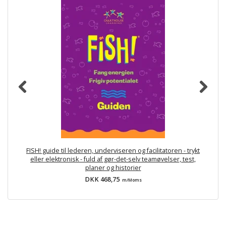
FISH! guide til lederen, underviseren og facilitatoren - trykt
Do
eller elektronisk - fuld af gør-det-selv teamøvelser, test,
planer og historier
DKK 468,75
m/Moms