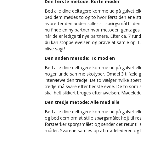
Den første metode: Korte møder
Bed alle dine deltagere komme ud på gulvet eller
bed dem mødes to og to hvor først den ene stil
hvorefter den anden stiller sit spørgsmål til de
nu finde en ny partner hvor metoden gentages
når de er ledige til nye partnere. Efter ca. 7 
du kan stoppe øvelsen og prøve at samle op. L
blive sagt!
Den anden metode: To mod en
Bed alle dine deltagere komme ud på gulvet el
nogenlunde samme skotyper. Omdel 3 tilfældige ko
interviewe den tredje. De to vælger hvilke spørg
tredje må svare efter bedste evne. De to som 
skal helt sikkert bruges efter øvelsen. Mødeled
Den tredje metode: Alle med alle
Bed alle dine deltagere komme ud på gulvet elle
og bed dem om at stille spørgsmålet højt til res
forstærker spørgsmålet og sender det retur til 
måder. Svarene samles op af mødelederen og br