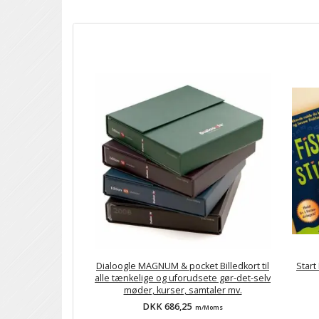
Dialoogle MAGNUM & pocket Billedkort til
Start
alle tænkelige og uforudsete gør-det-selv
møder, kurser, samtaler mv.
DKK 686,25
m/Moms