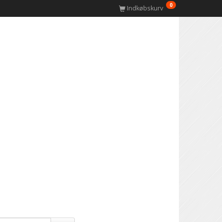
0
Indkøbskurv