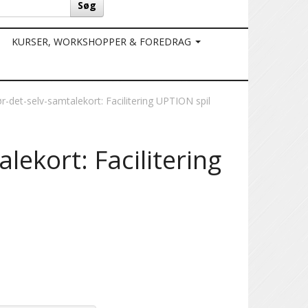
Søg
KURSER, WORKSHOPPER & FOREDRAG
r-det-selv-samtalekort: Facilitering UPTION spil
lekort: Facilitering