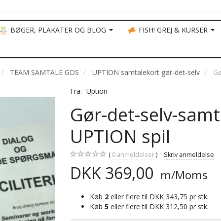
BØGER, PLAKATER OG BLOG
FISH! GREJ & KURSER
TEAM SAMTALE GDS
UPTION samtalekort gør-det-selv
Gø
Fra:
Uption
Gør-det-selv-samta
UPTION spil
0
anmeldelser
Skriv anmeldelse
DKK 369,00
m/Moms
Køb
2
eller flere til
DKK 343,75
pr stk.
Køb
5
eller flere til
DKK 312,50
pr stk.