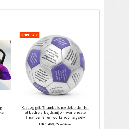
POPULÆR
g
Kast og grib Thumballs mødebolde - for
kke
et bedre arbejdsmiljø - hver eneste
Thumball er en workshop i sig selv
DKK 468,75
m/Moms