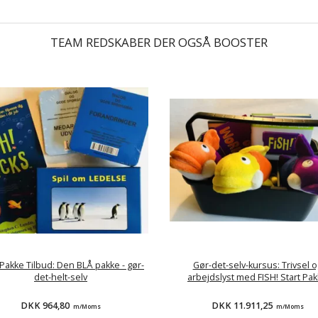
TEAM REDSKABER DER OGSÅ BOOSTER
 Pakke Tilbud: Den BLÅ pakke - gør-
Gør-det-selv-kursus: Trivsel o
det-helt-selv
arbejdslyst med FISH! Start Pa
DKK 964,80
DKK 11.911,25
m/Moms
m/Moms