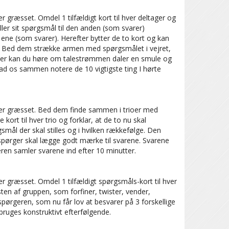
 græsset. Omdel 1 tilfældigt kort til hver deltager og
ler sit spørgsmål til den anden (som svarer)
n ene (som svarer). Herefter bytter de to kort og kan
. Bed dem strække armen med spørgsmålet i vejret,
runder kan du høre om talestrømmen daler en smule og
ad os sammen notere de 10 vigtigste ting I hørte
ler græsset. Bed dem finde sammen i trioer med
rt til hver trio og forklar, at de to nu skal
smål der skal stilles og i hvilken rækkefølge. Den
spørger skal lægge godt mærke til svarene. Svarene
eren samler svarene ind efter 10 minutter.
r græsset. Omdel 1 tilfældigt spørgsmåls-kort til hver
ten af gruppen, som forfiner, twister, vender,
spørgeren, som nu får lov at besvarer på 3 forskellige
uges konstruktivt efterfølgende.