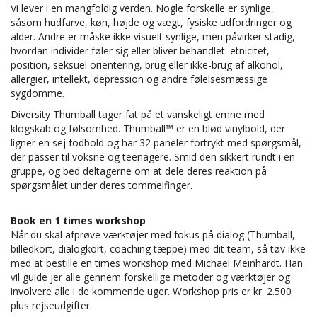
Vi lever i en mangfoldig verden. Nogle forskelle er synlige,
såsom hudfarve, køn, højde og vægt, fysiske udfordringer og
alder. Andre er måske ikke visuelt synlige, men påvirker stadig,
hvordan individer føler sig eller bliver behandlet: etnicitet,
position, seksuel orientering, brug eller ikke-brug af alkohol,
allergier, intellekt, depression og andre følelsesmæssige
sygdomme.
Diversity Thumball tager fat på et vanskeligt emne med
klogskab og følsomhed. Thumball™ er en blød vinylbold, der
ligner en sej fodbold og har 32 paneler fortrykt med spørgsmål,
der passer til voksne og teenagere. Smid den sikkert rundt i en
gruppe, og bed deltagerne om at dele deres reaktion på
spørgsmålet under deres tommelfinger.
Book en 1 times workshop
Når du skal afprøve værktøjer med fokus på dialog (Thumball,
billedkort, dialogkort, coaching tæppe) med dit team, så tøv ikke
med at bestille en times workshop med Michael Meinhardt. Han
vil guide jer alle gennem forskellige metoder og værktøjer og
involvere alle i de kommende uger. Workshop pris er kr. 2.500
plus rejseudgifter.