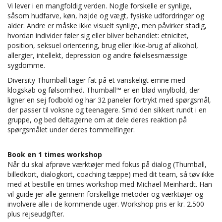
Vi lever i en mangfoldig verden. Nogle forskelle er synlige,
såsom hudfarve, køn, højde og vægt, fysiske udfordringer og
alder. Andre er måske ikke visuelt synlige, men påvirker stadig,
hvordan individer føler sig eller bliver behandlet: etnicitet,
position, seksuel orientering, brug eller ikke-brug af alkohol,
allergier, intellekt, depression og andre følelsesmæssige
sygdomme.
Diversity Thumball tager fat på et vanskeligt emne med
klogskab og følsomhed. Thumball™ er en blød vinylbold, der
ligner en sej fodbold og har 32 paneler fortrykt med spørgsmål,
der passer til voksne og teenagere. Smid den sikkert rundt i en
gruppe, og bed deltagerne om at dele deres reaktion på
spørgsmålet under deres tommelfinger.
Book en 1 times workshop
Når du skal afprøve værktøjer med fokus på dialog (Thumball,
billedkort, dialogkort, coaching tæppe) med dit team, så tøv ikke
med at bestille en times workshop med Michael Meinhardt. Han
vil guide jer alle gennem forskellige metoder og værktøjer og
involvere alle i de kommende uger. Workshop pris er kr. 2.500
plus rejseudgifter.