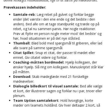
denne letvægts redskabskasse, lige til at sætte på mødebordet.
Prøvekassen indeholder:
Samtale-reb:
Læg rebet på gulvet og forklar begge
ender (det værste i den ene ende og det bedste i den
anden). Bed alle om at tage standpunkt og træde op på
rebet, og tal nu sammen parvis. Hør nogle reaktioner.
Prøv at flytte en person nogle meter mod 'det bedste' og
hør, hvad situationen er på det nye ståsted.
Thumball:
Blød bold med spørgsmål til griberen, eller lad
alle svare på samme spørgsmål.
Citat Spillet:
Snup et citat, der passer til mødet eller
emnet. Giv citatet videre og forklar.
Coaching-måtten bordmodel:
Hjælp kollegaen, der
ønsker hjælp. Slå ring om kollegaen. Manuskriptet står klar
på måtten.
Download:
Skab mødeglæde med 21 forskellige
mødeøvelser.
Dialoogle billedkort til visuel samtale:
Bed alle vælge
et kort, der illustrerer sagen og forklar nu i par, trioer eller
plenum.
Team Uption samtalekort:
Hold livsvigtige, korte
møder om teamets holdånd. Giv hver deltager 2 kort, så