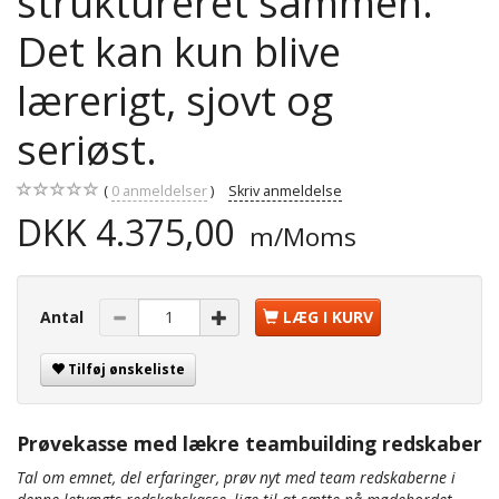
struktureret sammen.
Det kan kun blive
lærerigt, sjovt og
seriøst.
0
anmeldelser
Skriv anmeldelse
DKK 4.375,00
m/Moms
Antal
LÆG I KURV
Tilføj ønskeliste
Prøvekasse med lækre teambuilding redskaber
Tal om emnet, del erfaringer, prøv nyt med team redskaberne i