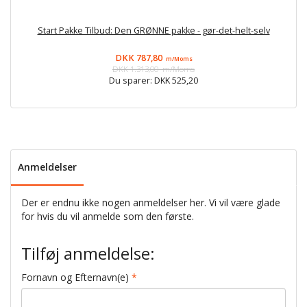
Start Pakke Tilbud: Den GRØNNE pakke - gør-det-helt-selv
DKK 787,80
m/Moms
DKK 1.313,00
m/Moms
Du sparer:
DKK 525,20
Anmeldelser
Der er endnu ikke nogen anmeldelser her. Vi vil være glade
for hvis du vil anmelde som den første.
Tilføj anmeldelse:
Fornavn og Efternavn(e)