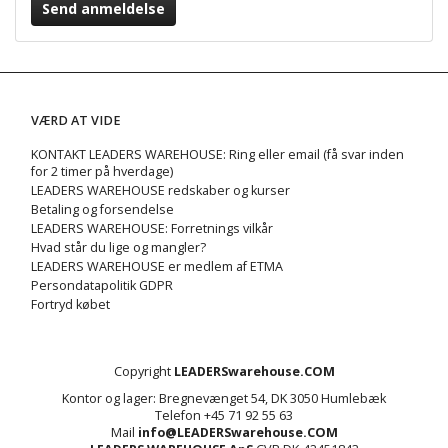
Send anmeldelse
VÆRD AT VIDE
KONTAKT LEADERS WAREHOUSE: Ring eller email (få svar inden
for 2 timer på hverdage)
LEADERS WAREHOUSE redskaber og kurser
Betaling og forsendelse
LEADERS WAREHOUSE: Forretnings vilkår
Hvad står du lige og mangler?
LEADERS WAREHOUSE er medlem af ETMA
Persondatapolitik GDPR
Fortryd købet
Copyright
LEADERSwarehouse.COM
Kontor og lager: Bregnevænget 54, DK 3050 Humlebæk
Telefon +45 71 92 55 63
Mail
info@LEADERSwarehouse.COM