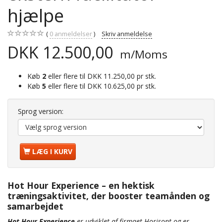
hjælpe
0
anmeldelser
Skriv anmeldelse
DKK 12.500,00
m/Moms
Køb
2
eller flere til
DKK 11.250,00
pr stk.
Køb
5
eller flere til
DKK 10.625,00
pr stk.
Sprog version:
LÆG I KURV
Hot Hour Experience – en hektisk
træningsaktivitet, der booster teamånden og
samarbejdet
Hot Hour Experience
er udviklet af firmaet Horisont og er