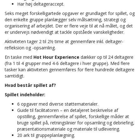
Har høj deltageraccept.
Seks meget forskelligartede opgaver er grundlaget for spillet, og
den enkelte gruppe planlægger selv målsætning, strategi og
organisering af arbejdet. Der er flere veje til at nå målet, og det
er undervejs nødvendigt at tackle opståede vanskeligheder.
Aktiviteten tager 2 til 2½ time at gennemføre inkl. deltager-
refleksion og -opsamling.
En taske med
Hot Hour Experience
dækker op til 24 deltagere
(fra 1 til 4 grupper med 4-6 deltagere i hver gruppe). Med flere
tasker kan aktiviteten gennemføres for flere hundrede deltagere
samtidigt.
Hvad består spillet af?
Spillet indeholder:
6 opgaver med diverse støttematerialer.
Guide til facilitatoren – en detaljeret beskrivelse af
opstilling, gennemførelse af spillet, forskellige måder at
bruge spillet på, retningslinier for opsamling og debriefing,
præsentationsmateriale og materiale til udlevering.
20 ark til gruppeplanlægning.