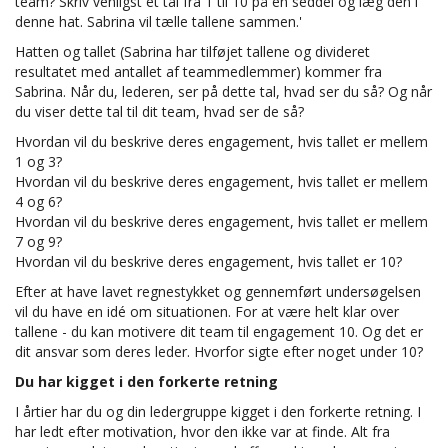
team? Skriv venligst et tal fra 1 til 10 på en seddel og læg den i
denne hat. Sabrina vil tælle tallene sammen.'
Hatten og tallet (Sabrina har tilføjet tallene og divideret
resultatet med antallet af teammedlemmer) kommer fra
Sabrina. Når du, lederen, ser på dette tal, hvad ser du så? Og når
du viser dette tal til dit team, hvad ser de så?
Hvordan vil du beskrive deres engagement, hvis tallet er mellem
1 og 3?
Hvordan vil du beskrive deres engagement, hvis tallet er mellem
4 og 6?
Hvordan vil du beskrive deres engagement, hvis tallet er mellem
7 og 9?
Hvordan vil du beskrive deres engagement, hvis tallet er 10?
Efter at have lavet regnestykket og gennemført undersøgelsen
vil du have en idé om situationen. For at være helt klar over
tallene - du kan motivere dit team til engagement 10. Og det er
dit ansvar som deres leder. Hvorfor sigte efter noget under 10?
Du har kigget i den forkerte retning
I årtier har du og din ledergruppe kigget i den forkerte retning. I
har ledt efter motivation, hvor den ikke var at finde. Alt fra