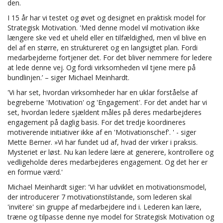
den.
I 15 år har vi testet og øvet og designet en praktisk model for
Strategisk Motivation. 'Med denne model vil motivation ikke
længere ske ved et uheld eller en tilfældighed, men vil blive en
del af en større, en struktureret og en langsigtet plan. Fordi
medarbejderne fortjener det. For det bliver nemmere for ledere
at lede denne vej. Og fordi virksomheden vil tjene mere på
bundlinjen.’ – siger Michael Meinhardt.
'Vi har set, hvordan virksomheder har en uklar forståelse af
begreberne 'Motivation' og 'Engagement'. For det andet har vi
set, hvordan ledere sjældent måles på deres medarbejderes
engagement på daglig basis. For det tredje koordineres
motiverende initiativer ikke af en 'Motivationschef'. ' - siger
Mette Berner. »Vi har fundet ud af, hvad der virker i praksis.
Mysteriet er løst. Nu kan ledere lære at generere, kontrollere og
vedligeholde deres medarbejderes engagement. Og det her er
en formue værd.'
Michael Meinhardt siger: 'Vi har udviklet en motivationsmodel,
der introducerer 7 motivationstilstande, som lederen skal
'invitere' sin gruppe af medarbejdere ind i. Lederen kan lære,
træne og tilpasse denne nye model for Strategisk Motivation og