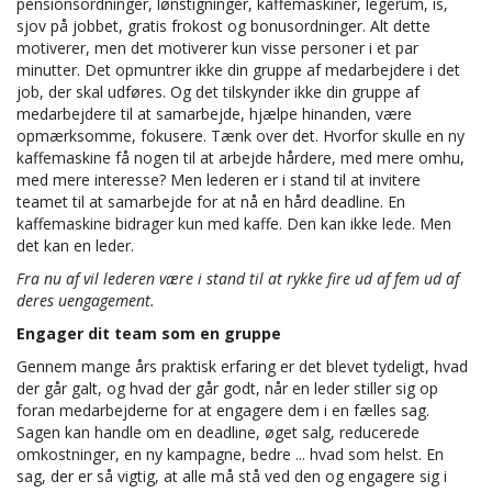
pensionsordninger, lønstigninger, kaffemaskiner, legerum, is,
sjov på jobbet, gratis frokost og bonusordninger. Alt dette
motiverer, men det motiverer kun visse personer i et par
minutter. Det opmuntrer ikke din gruppe af medarbejdere i det
job, der skal udføres. Og det tilskynder ikke din gruppe af
medarbejdere til at samarbejde, hjælpe hinanden, være
opmærksomme, fokusere. Tænk over det. Hvorfor skulle en ny
kaffemaskine få nogen til at arbejde hårdere, med mere omhu,
med mere interesse? Men lederen er i stand til at invitere
teamet til at samarbejde for at nå en hård deadline. En
kaffemaskine bidrager kun med kaffe. Den kan ikke lede. Men
det kan en leder.
Fra nu af vil lederen være i stand til at rykke fire ud af fem ud af
deres uengagement.
Engager dit team som en gruppe
Gennem mange års praktisk erfaring er det blevet tydeligt, hvad
der går galt, og hvad der går godt, når en leder stiller sig op
foran medarbejderne for at engagere dem i en fælles sag.
Sagen kan handle om en deadline, øget salg, reducerede
omkostninger, en ny kampagne, bedre ... hvad som helst. En
sag, der er så vigtig, at alle må stå ved den og engagere sig i