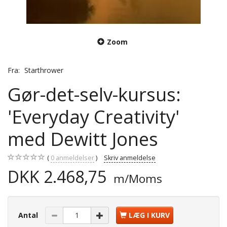
Zoom
Fra:
Starthrower
Gør-det-selv-kursus:
'Everyday Creativity'
med Dewitt Jones
0
anmeldelser
Skriv anmeldelse
DKK 2.468,75
m/Moms
Antal
LÆG I KURV