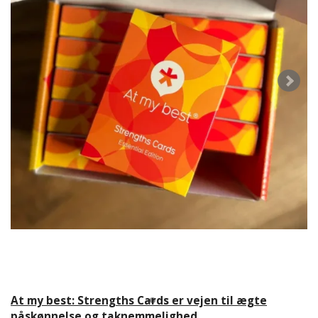
At my best: Strengths Cards er vejen til ægte
påskønnelse og taknemmelighed