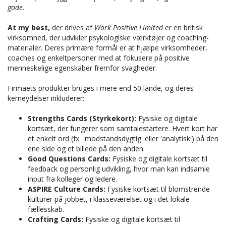
gode.
At my best,
der drives af
Work Positive Limited
er en britisk
virksomhed, der udvikler psykologiske værktøjer og coaching-
materialer. Deres primære formål er at hjælpe virksomheder,
coaches og enkeltpersoner med at fokusere på positive
menneskelige egenskaber fremfor svagheder.
Firmaets produkter bruges i mere end 50 lande, og deres
kerneydelser inkluderer:
Strengths Cards (Styrkekort):
Fysiske og digitale
kortsæt, der fungerer som samtalestartere. Hvert kort har
et enkelt ord (fx 'modstandsdygtig' eller 'analytisk') på den
ene side og et billede på den anden.
Good Questions Cards
:
Fysiske og digitale kortsæt til
feedback og personlig udvikling, hvor man kan indsamle
input fra kolleger og ledere.
ASPIRE Culture Cards:
Fysiske kortsæt til blomstrende
kulturer på jobbet, i klasseværelset og i det lokale
fællesskab.
Crafting Cards:
Fysiske og digitale kortsæt til