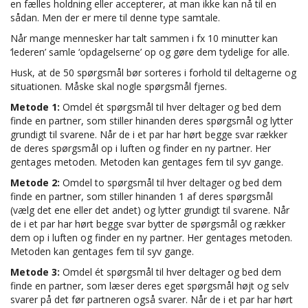
en fælles holdning eller accepterer, at man ikke kan nå til en
sådan. Men der er mere til denne type samtale.
Når mange mennesker har talt sammen i fx 10 minutter kan
‘lederen’ samle ‘opdagelserne’ op og gøre dem tydelige for alle.
Husk, at de 50 spørgsmål bør sorteres i forhold til deltagerne og
situationen. Måske skal nogle spørgsmål fjernes.
Metode 1:
Omdel ét spørgsmål til hver deltager og bed dem
finde en partner, som stiller hinanden deres spørgsmål og lytter
grundigt til svarene. Når de i et par har hørt begge svar rækker
de deres spørgsmål op i luften og finder en ny partner. Her
gentages metoden. Metoden kan gentages fem til syv gange.
Metode 2:
Omdel to spørgsmål til hver deltager og bed dem
finde en partner, som stiller hinanden 1 af deres spørgsmål
(vælg det ene eller det andet) og lytter grundigt til svarene. Når
de i et par har hørt begge svar bytter de spørgsmål og rækker
dem op i luften og finder en ny partner. Her gentages metoden.
Metoden kan gentages fem til syv gange.
Metode 3:
Omdel ét spørgsmål til hver deltager og bed dem
finde en partner, som læser deres eget spørgsmål højt og selv
svarer på det før partneren også svarer. Når de i et par har hørt