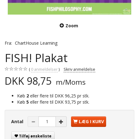
Zoom
Fra:
ChartHouse Learning
FISH! Plakat
0
anmeldelser
Skriv anmeldelse
DKK 98,75
m/Moms
Køb
2
eller flere til
DKK 96,25
pr stk.
Køb
5
eller flere til
DKK 93,75
pr stk.
Antal
LÆG I KURV
Tilføj ønskeliste