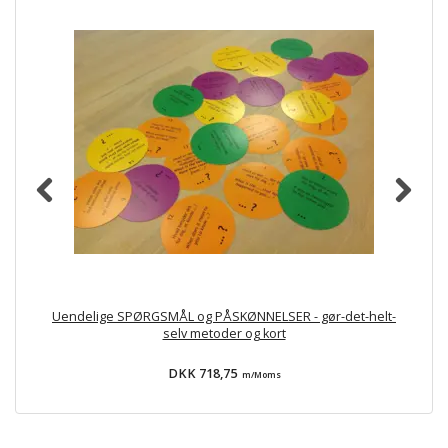
Uendelige SPØRGSMÅL og PÅSKØNNELSER - gør-det-helt-
selv metoder og kort
DKK 718,75
m/Moms