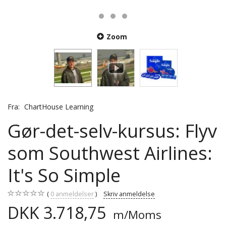
Zoom
Fra:
ChartHouse Learning
Gør-det-selv-kursus: Flyv
som Southwest Airlines:
It's So Simple
0
anmeldelser
Skriv anmeldelse
DKK 3.718,75
m/Moms